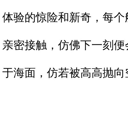
体验的惊险和新奇，每个
亲密接触，仿佛下一刻便
于海面，仿若被高高抛向