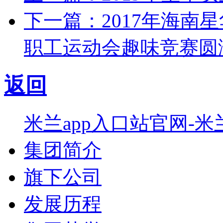
下一篇：2017年海南
职工运动会趣味竞赛圆
返回
米兰app入口站官网-米
集团简介
旗下公司
发展历程