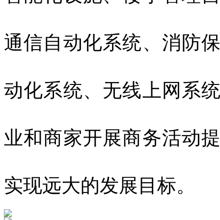
通信自动化系统、消防
动化系统、无线上网系
业和商家开展商务活动
实现远大的发展目标。