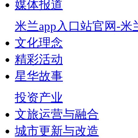
媒体报道
米兰app入口站官网-米
文化理念
精彩活动
星华故事
投资产业
文旅运营与融合
城市更新与改造