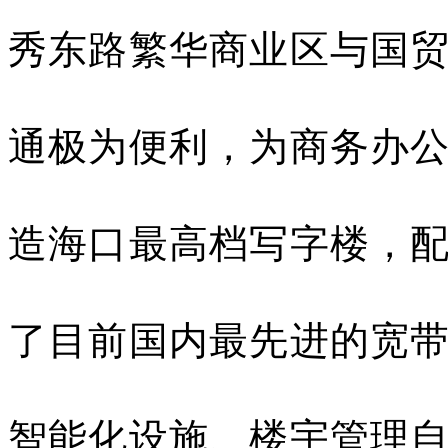
秀东路繁华商业区与国
通极为便利，为商务办
造海口最高档写字楼，
了目前国内最先进的宽
智能化设施、楼宇管理