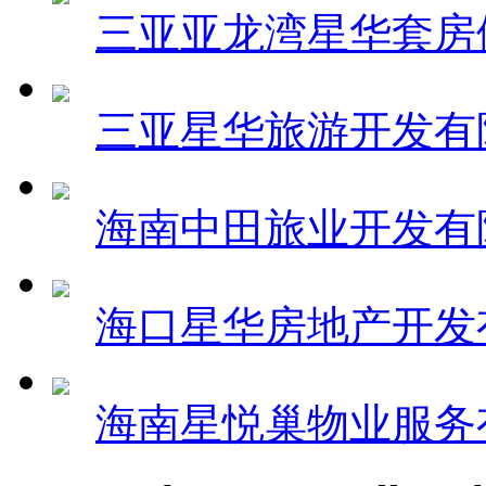
三亚亚龙湾星华套房
三亚星华旅游开发有
海南中田旅业开发有
海口星华房地产开发
海南星悦巢物业服务