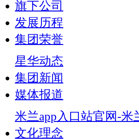
旗下公司
发展历程
集团荣誉
星华动态
集团新闻
媒体报道
米兰app入口站官网-米
文化理念