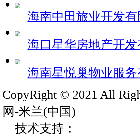
海南中田旅业开发有
海口星华房地产开发
海南星悦巢物业服务
CopyRight © 2021 All 
网-米兰(中国)
技术支持：