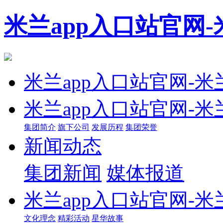
米兰app入口站官网-
米兰app入口站官网-米
米兰app入口站官网-米
集团简介
旗下公司
发展历程
集团荣誉
新闻动态
集团新闻
媒体报道
米兰app入口站官网-米
文化理念
精彩活动
星华故事