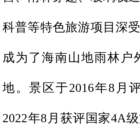
科普等特色旅游项目深
成为了海南山地雨林户
地。景区于
2016
年
8
月
2022
年
8
月获评国家
4A
级